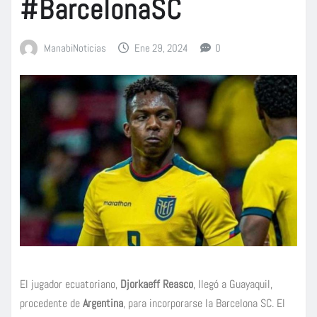
#BarcelonaSC
ManabiNoticias
Ene 29, 2024
0
El jugador ecuatoriano,
Djorkaeff Reasco
, llegó a Guayaquil,
procedente de
Argentina
, para incorporarse la Barcelona SC. El