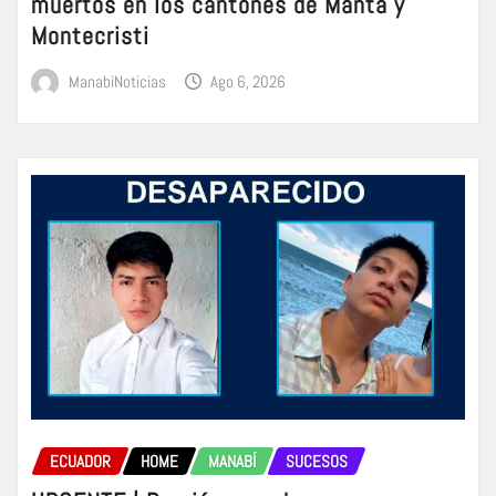
muertos en los cantones de Manta y
Montecristi
ManabiNoticias
Ago 6, 2026
ECUADOR
HOME
MANABÍ
SUCESOS