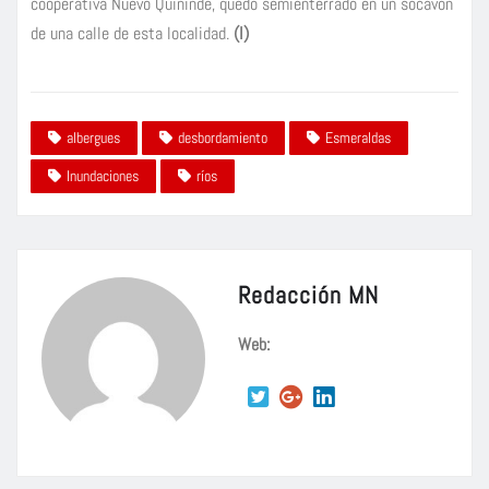
cooperativa Nuevo Quinindé, quedó semienterrado en un socavón
de una calle de esta localidad.
(I)
albergues
desbordamiento
Esmeraldas
Inundaciones
ríos
Redacción MN
Web: