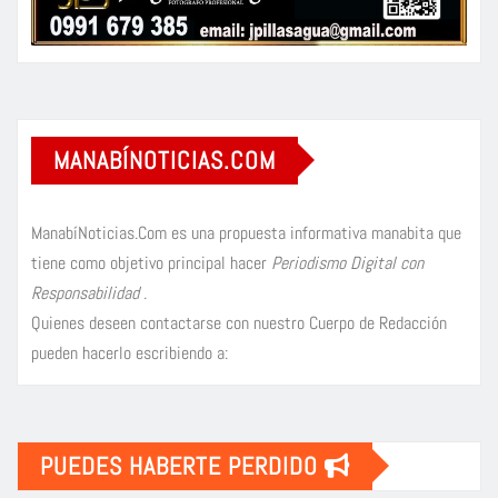
MANABÍNOTICIAS.COM
ManabíNoticias.Com es una propuesta informativa manabita que
tiene como objetivo principal hacer
Periodismo Digital con
Responsabilidad
.
Quienes deseen contactarse con nuestro Cuerpo de Redacción
pueden hacerlo escribiendo a:
PUEDES HABERTE PERDIDO