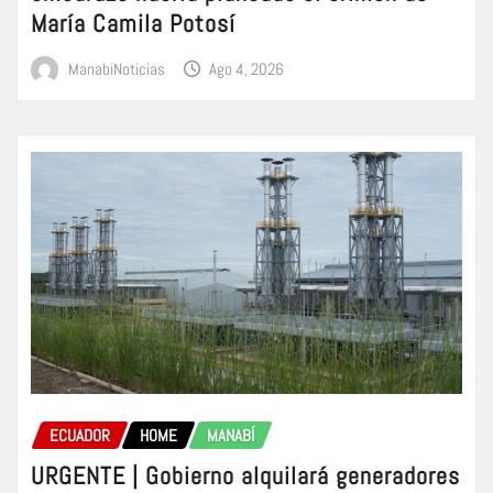
María Camila Potosí
ManabiNoticias
Ago 4, 2026
ECUADOR
HOME
MANABÍ
URGENTE | Gobierno alquilará generadores