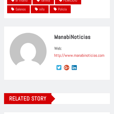
el Triunfo
familia
FEMICIDIO
Galenos
niño
Policía
ManabiNoticias
Web:
http://www.manabinoticias.com
RELATED STORY