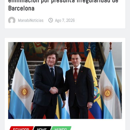
Barcelona
ManabiNoticias
Ago 7, 2026
ECUADOR
HOME
MUNDO