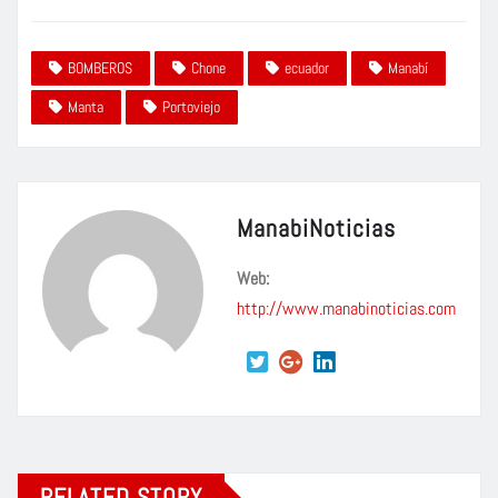
BOMBEROS
Chone
ecuador
Manabí
Manta
Portoviejo
ManabiNoticias
Web:
http://www.manabinoticias.com
RELATED STORY