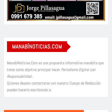
MANABÍNOTICIAS.COM
ManabíNoticias.Com es una propuesta informativa manabita que
tiene como objetivo principal hacer
Periodismo Digital con
Responsabilidad
.
Quienes deseen contactarse con nuestro Cuerpo de Redacción
pueden hacerlo escribiendo a: