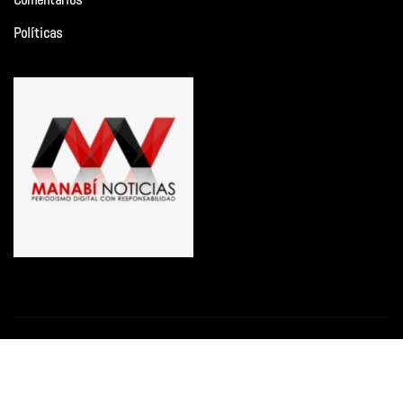
Políticas
Copyright © 2026 | Funciona con
WordPress
|
Newsio
por
ThemeArile