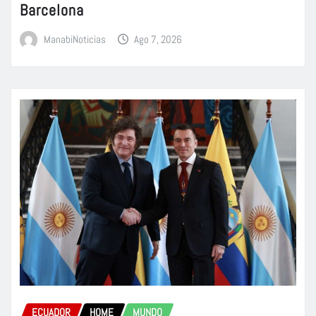
Barcelona
ManabiNoticias
Ago 7, 2026
ECUADOR
HOME
MUNDO