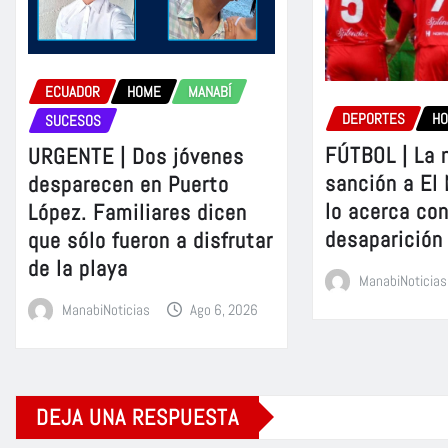
ECUADOR
HOME
MANABÍ
DEPORTES
H
SUCESOS
FÚTBOL | La 
URGENTE | Dos jóvenes
sanción a El
desparecen en Puerto
lo acerca con
López. Familiares dicen
desaparición
que sólo fueron a disfrutar
de la playa
ManabiNoticias
ManabiNoticias
Ago 6, 2026
DEJA UNA RESPUESTA