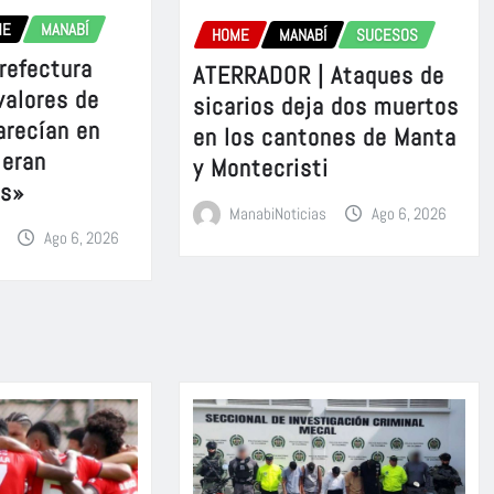
ME
MANABÍ
HOME
MANABÍ
SUCESOS
refectura
ATERRADOR | Ataques de
valores de
sicarios deja dos muertos
arecían en
en los cantones de Manta
 eran
y Montecristi
es»
ManabiNoticias
Ago 6, 2026
Ago 6, 2026