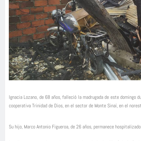
Ignacia Lozano, de 68 años, falleció la madrugada de este domingo du
cooperativa Trinidad de Dios, en el sector de Monte Sinaí, en el nores
Su hijo, Marco Antonio Figueroa, de 26 años, permanece hospitalizado