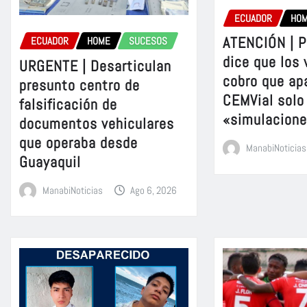
ECUADOR
HO
ATENCIÓN | P
ECUADOR
HOME
SUCESOS
dice que los 
URGENTE | Desarticulan
cobro que ap
presunto centro de
CEMVial solo
falsificación de
«simulacion
documentos vehiculares
que operaba desde
ManabiNoticias
Guayaquil
ManabiNoticias
Ago 6, 2026