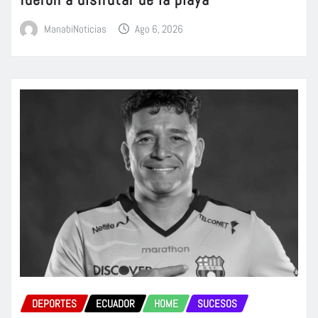
ManabiNoticias
Ago 6, 2026
DEPORTES
ECUADOR
HOME
SUCESOS