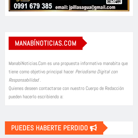
MANABÍNOTICIAS.COM
ManabíNoticias.Com es una propuesta informativa manabita que
tiene como objetivo principal hacer
Periodismo Digital con
Responsabilidad
.
Quienes deseen contactarse con nuestro Cuerpo de Redacción
pueden hacerlo escribiendo a:
PUEDES HABERTE PERDIDO