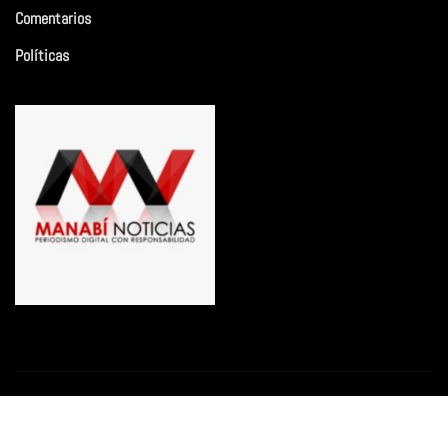
Comentarios
Políticas
Copyright © 2026 | Funciona con
WordPress
|
Newsio
por
ThemeArile