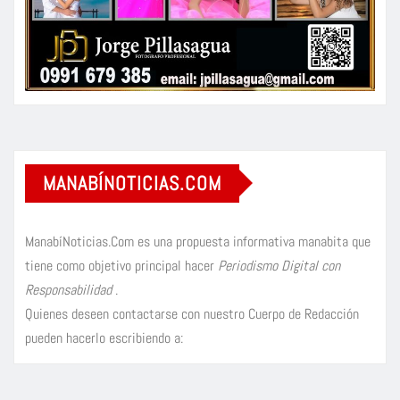
MANABÍNOTICIAS.COM
ManabíNoticias.Com es una propuesta informativa manabita que
tiene como objetivo principal hacer
Periodismo Digital con
Responsabilidad
.
Quienes deseen contactarse con nuestro Cuerpo de Redacción
pueden hacerlo escribiendo a: