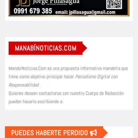
MANABÍNOTICIAS.COM
ManabíNoticias.Com es una propuesta informativa manabita que
tiene como objetivo principal hacer
Periodismo Digital con
Responsabilidad
.
Quienes deseen contactarse con nuestro Cuerpo de Redacción
pueden hacerlo escribiendo a:
PUEDES HABERTE PERDIDO