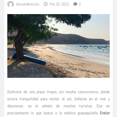
ManabiNoticias
Feb 25, 2022
0
Disfrutar de una playa limpia, sin mucha concurrencia, donde
exista tranquilidad para recibir el sol, bañarse en el mar y
descansar, es el anhelo de muchos turistas. Eso es
precisamente lo que busca a la médica guayaquileña
Evelyn