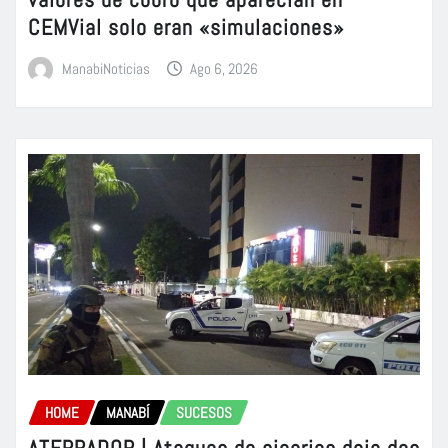
CEMVial solo eran «simulaciones»
ManabiNoticias
Ago 6, 2026
HOME
MANABÍ
SUCESOS