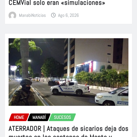
CEMVial solo eran «simulaciones»
ManabiNoticias
Ago 6, 2026
HOME
MANABÍ
SUCESOS
ATERRADOR | Ataques de sicarios deja dos
muertos en los cantones de Manta y