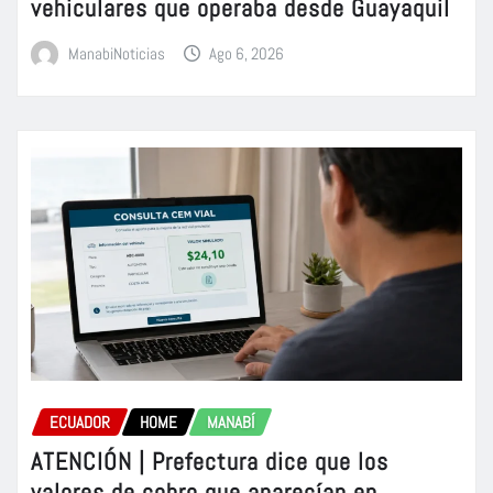
vehiculares que operaba desde Guayaquil
ManabiNoticias
Ago 6, 2026
ECUADOR
HOME
MANABÍ
ATENCIÓN | Prefectura dice que los
valores de cobro que aparecían en