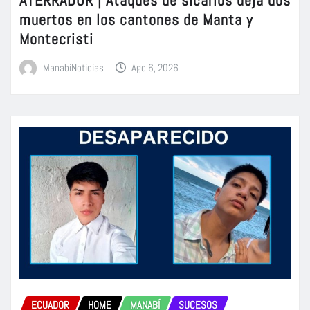
ATERRADOR | Ataques de sicarios deja dos
muertos en los cantones de Manta y
Montecristi
ManabiNoticias
Ago 6, 2026
ECUADOR
HOME
MANABÍ
SUCESOS