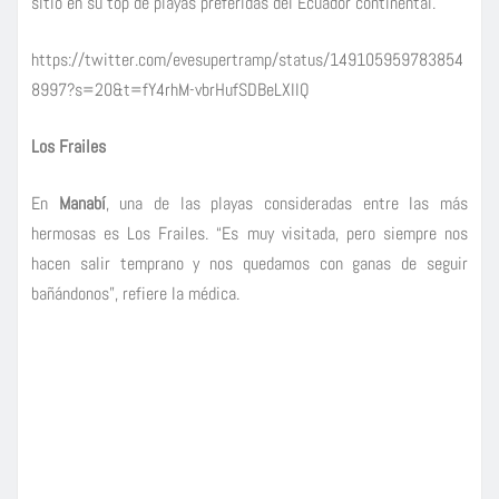
sitio en su top de playas preferidas del Ecuador continental.
https://twitter.com/evesupertramp/status/149105959783854
8997?s=20&t=fY4rhM-vbrHufSDBeLXIIQ
Los Frailes
En
Manabí
, una de las playas consideradas entre las más
hermosas es Los Frailes. “Es muy visitada, pero siempre nos
hacen salir temprano y nos quedamos con ganas de seguir
bañándonos”, refiere la médica.