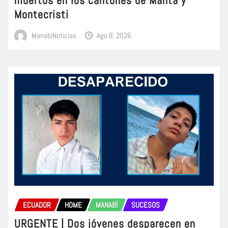
Montecristi
ManabiNoticias
Ago 6, 2026
ECUADOR
HOME
MANABÍ
SUCESOS
URGENTE | Dos jóvenes desparecen en