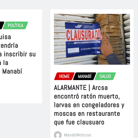
POLÍTICA
uisa
tendría
 inscribir su
 la
e Manabí
HOME
MANABÍ
SALUD
ALARMANTE | Arcsa
encontró ratón muerto,
larvas en congeladores y
moscas en restaurante
que fue clausuaro
ManabiNoticias