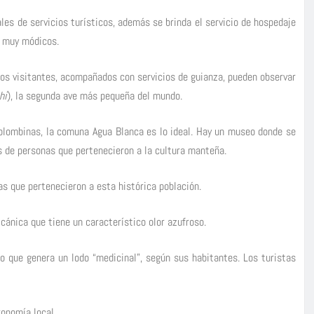
les de servicios turísticos, además se brinda el servicio de hospedaje
s muy módicos.
 los visitantes, acompañados con servicios de guianza, pueden observar
hi
), la segunda ave más pequeña del mundo.
ecolombinas, la comuna Agua Blanca es lo ideal. Hay un museo donde se
s de personas que pertenecieron a la cultura manteña.
as que pertenecieron a esta histórica población.
cánica que tiene un característico olor azufroso.
 lo que genera un lodo “medicinal”, según sus habitantes. Los turistas
ronomía local.