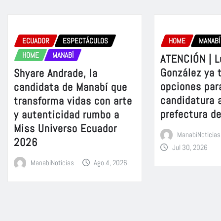
ECUADOR
ESPECTÁCULOS
HOME
MANABÍ
HOME
MANABÍ
ATENCIÓN | L
González ya 
Shyare Andrade, la
opciones para
candidata de Manabí que
candidatura a
transforma vidas con arte
prefectura d
y autenticidad rumbo a
Miss Universo Ecuador
ManabiNoticias
2026
Jul 30, 2026
ManabiNoticias
Ago 4, 2026