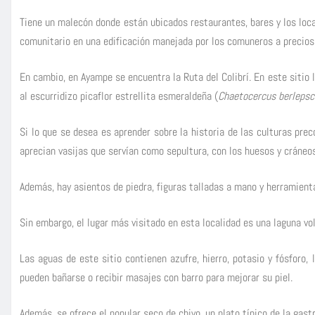
Tiene un malecón donde están ubicados restaurantes, bares y los loca
comunitario en una edificación manejada por los comuneros a precio
En cambio, en Ayampe se encuentra la Ruta del Colibrí. En este sitio
al escurridizo picaflor estrellita esmeraldeña (
Chaetocercus berlepsc
Si lo que se desea es aprender sobre la historia de las culturas pr
aprecian vasijas que servían como sepultura, con los huesos y cráneo
Además, hay asientos de piedra, figuras talladas a mano y herramient
Sin embargo, el lugar más visitado en esta localidad es una laguna vol
Las aguas de este sitio contienen azufre, hierro, potasio y fósforo,
pueden bañarse o recibir masajes con barro para mejorar su piel.
Además, se ofrece el popular seco de chivo, un plato típico de la gast