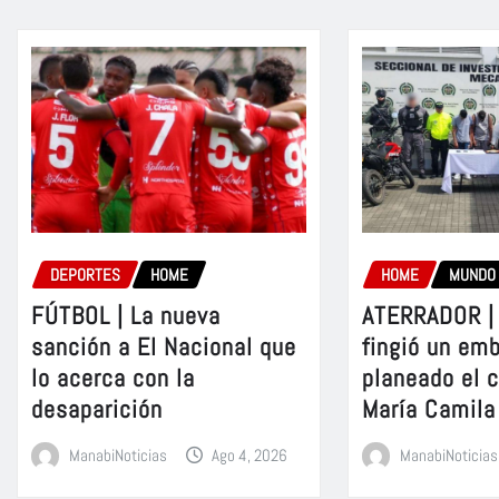
DEPORTES
HOME
HOME
MUNDO
FÚTBOL | La nueva
ATERRADOR | 
sanción a El Nacional que
fingió un em
lo acerca con la
planeado el 
desaparición
María Camila
ManabiNoticias
Ago 4, 2026
ManabiNoticias