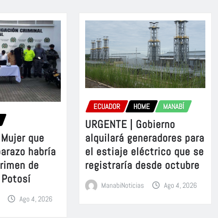
ECUADOR
HOME
MANABÍ
URGENTE | Gobierno
Mujer que
alquilará generadores para
barazo habría
el estiaje eléctrico que se
crimen de
registraría desde octubre
 Potosí
ManabiNoticias
Ago 4, 2026
Ago 4, 2026