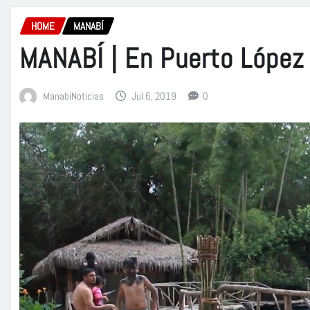
HOME
MANABÍ
MANABÍ | En Puerto López
ManabiNoticias
Jul 6, 2019
0