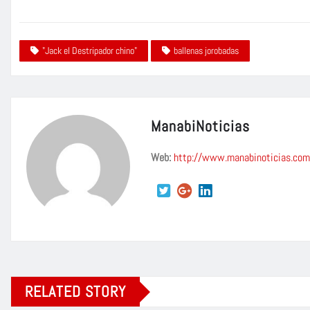
"Jack el Destripador chino"
ballenas jorobadas
ManabiNoticias
Web:
http://www.manabinoticias.com
RELATED STORY