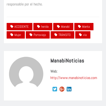
responsable por el hecho.
ACCIDENTE
herida
Manabí
Manta
Mujer
Portoviejo
TRÁNSITO
vía
ManabiNoticias
Web:
http://www.manabinoticias.com