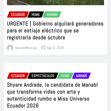
ECUADOR
HOME
MANABÍ
URGENTE | Gobierno alquilará generadores
para el estiaje eléctrico que se
registraría desde octubre
ManabiNoticias
Ago 4, 2026
ECUADOR
ESPECTÁCULOS
HOME
MANABÍ
Shyare Andrade, la candidata de Manabí
que transforma vidas con arte y
autenticidad rumbo a Miss Universo
Ecuador 2026