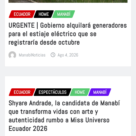
ECUADOR
HOME
MANABÍ
URGENTE | Gobierno alquilará generadores
para el estiaje eléctrico que se
registraría desde octubre
ManabiNoticias
Ago 4, 2026
ECUADOR
ESPECTÁCULOS
HOME
MANABÍ
Shyare Andrade, la candidata de Manabí
que transforma vidas con arte y
autenticidad rumbo a Miss Universo
Ecuador 2026