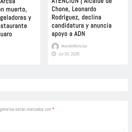
ATENCIÓN | Alcalde de
 Arcsa
Chone, Leonardo
ón muerto,
Rodríguez, declina
ngeladores y
candidatura y anuncia
estaurante
apoyo a ADN
suaro
ManabiNoticias
Jul 30, 2026
gatorios están marcados con
*