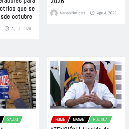
eradores para
2026
éctrico que se
ManabiNoticias
Ago 4, 2026
esde octubre
Ago 4, 2026
HOME
MANABÍ
POLÍTICA
SALUD