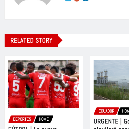
RELATED STORY
ECUADOR
HO
DEPORTES
HOME
URGENTE | G