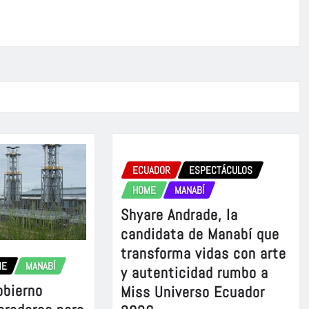
ECUADOR
ESPECTÁCULOS
HOME
MANABÍ
Shyare Andrade, la
candidata de Manabí que
transforma vidas con arte
ME
MANABÍ
y autenticidad rumbo a
obierno
Miss Universo Ecuador