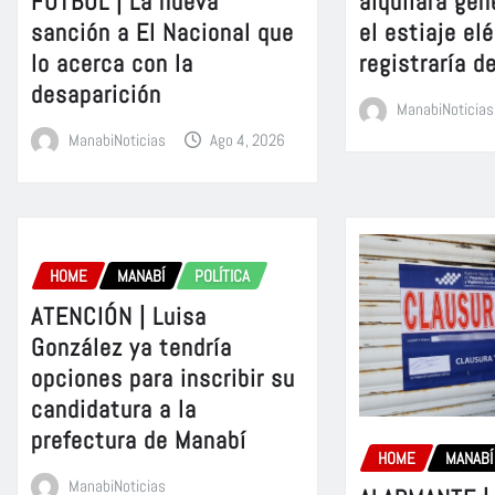
FÚTBOL | La nueva
alquilará gen
sanción a El Nacional que
el estiaje el
lo acerca con la
registraría d
desaparición
ManabiNoticias
ManabiNoticias
Ago 4, 2026
HOME
MANABÍ
POLÍTICA
ATENCIÓN | Luisa
González ya tendría
opciones para inscribir su
candidatura a la
prefectura de Manabí
HOME
MANABÍ
ManabiNoticias