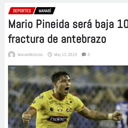
DEPORTES
MANABÍ
Mario Pineida será baja 1
fractura de antebrazo
ManabiNoticias
May 13, 2019
0