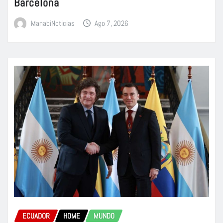
Barcelona
ManabiNoticias
Ago 7, 2026
ECUADOR
HOME
MUNDO