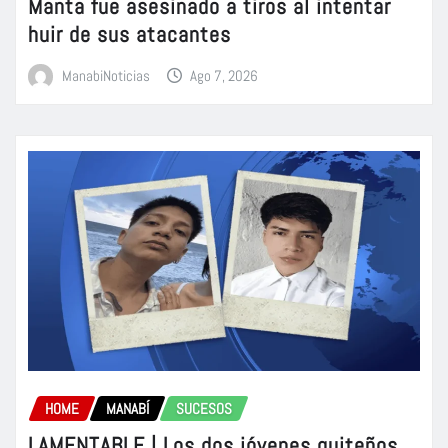
Manta fue asesinado a tiros al intentar
huir de sus atacantes
ManabiNoticias
Ago 7, 2026
HOME
MANABÍ
SUCESOS
LAMENTABLE | Los dos jóvenes quiteños