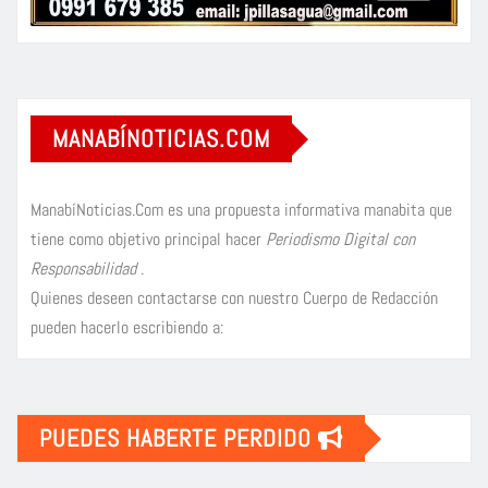
MANABÍNOTICIAS.COM
ManabíNoticias.Com es una propuesta informativa manabita que
tiene como objetivo principal hacer
Periodismo Digital con
Responsabilidad
.
Quienes deseen contactarse con nuestro Cuerpo de Redacción
pueden hacerlo escribiendo a:
PUEDES HABERTE PERDIDO