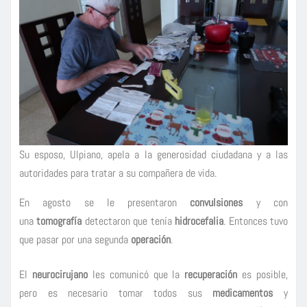
Su esposo, Ulpiano, apela a la generosidad ciudadana y a las
autoridades para tratar a su compañera de vida.
En agosto se le presentaron
convulsiones
y con
una
tomografía
detectaron que tenía
hidrocefalia
. Entonces tuvo
que pasar por una segunda
operación
.
El
neurocirujano
les comunicó que la
recuperación
es posible,
pero es necesario tomar todos sus
medicamentos
y