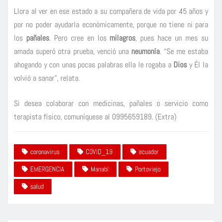
Llora al ver en ese estado a su compañera de vida por 45 años y
por no poder ayudarla económicamente, porque no tiene ni para
los
pañales
. Pero cree en los
milagros
, pues hace un mes su
amada superó otra prueba, venció una
neumonía
. “Se me estaba
ahogando y con unas pocas palabras ella le rogaba a
Dios
y Él la
volvió a sanar”, relata.
Si desea colaborar con medicinas, pañales o servicio como
terapista físico, comuníquese al 0995659189. (Extra)
coronavirus
COVID_19
ecuador
EMERGENCIA
Manabí
Portoviejo
salud