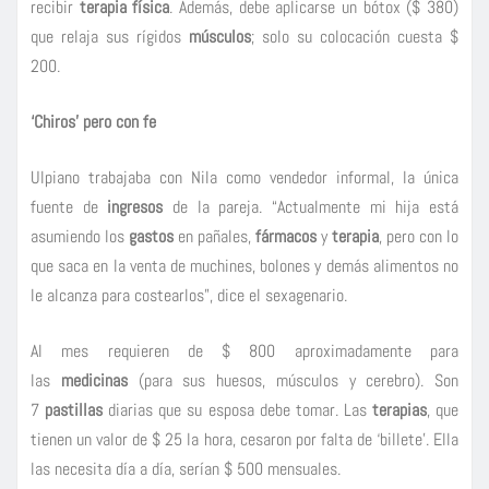
recibir
terapia física
. Además, debe aplicarse un bótox ($ 380)
que relaja sus rígidos
músculos
; solo su colocación cuesta $
200.
‘Chiros’ pero con fe
Ulpiano trabajaba con Nila como vendedor informal, la única
fuente de
ingresos
de la pareja. “Actualmente mi hija está
asumiendo los
gastos
en pañales,
fármacos
y
terapia
, pero con lo
que saca en la venta de muchines, bolones y demás alimentos no
le alcanza para costearlos”, dice el sexagenario.
Al mes requieren de $ 800 aproximadamente para
las
medicinas
(para sus huesos, músculos y cerebro). Son
7
pastillas
diarias que su esposa debe tomar. Las
terapias
, que
tienen un valor de $ 25 la hora, cesaron por falta de ‘billete’. Ella
las necesita día a día, serían $ 500 mensuales.