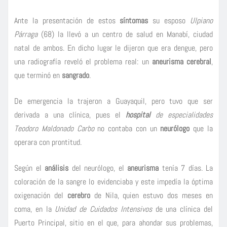
Ante la presentación de estos
síntomas
su esposo
Ulpiano
Párraga
(68) la llevó a un centro de salud en Manabí, ciudad
natal de ambos. En dicho lugar le dijeron que era dengue, pero
una radiografía reveló el problema real: un
aneurisma cerebral
,
que terminó en
sangrado
.
De emergencia la trajeron a Guayaquil, pero tuvo que ser
derivada a una clínica, pues el
hospital
de especialidades
Teodoro Maldonado Carbo
no contaba con un
neurólogo
que la
operara con prontitud.
Según el
análisis
del neurólogo, el
aneurisma
tenía 7 días. La
coloración de la sangre lo evidenciaba y este impedía la óptima
oxigenación del
cerebro
de Nila, quien estuvo dos meses en
coma, en la
Unidad de Cuidados Intensivos
de una clínica del
Puerto Principal, sitio en el que, para ahondar sus problemas,