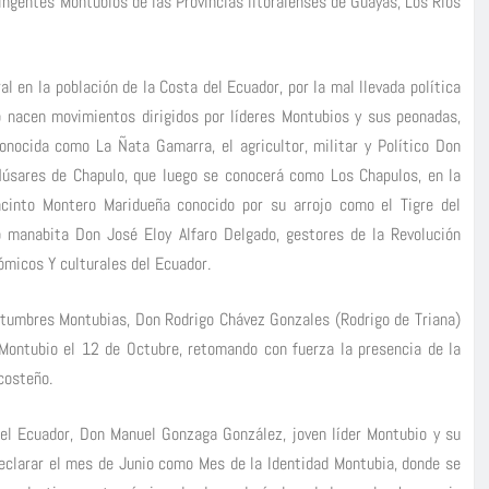
tingentes Montubios de las Provincias litoralenses de Guayas, Los Ríos
 en la población de la Costa del Ecuador, por la mal llevada política
 nacen movimientos dirigidos por líderes Montubios y sus peonadas,
nocida como La Ñata Gamarra, el agricultor, militar y Político Don
 Húsares de Chapulo, que luego se conocerá como Los Chapulos, en la
Jacinto Montero Maridueña conocido por su arrojo como el Tigre del
o manabita Don José Eloy Alfaro Delgado, gestores de la Revolución
ómicos Y culturales del Ecuador.
ostumbres Montubias, Don Rodrigo Chávez Gonzales (Rodrigo de Triana)
l Montubio el 12 de Octubre, retomando con fuerza la presencia de la
costeño.
del Ecuador, Don Manuel Gonzaga González, joven líder Montubio y su
 declarar el mes de Junio como Mes de la Identidad Montubia, donde se