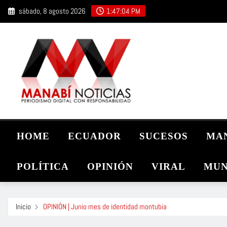
Saltar
sábado, 8 agosto 2026
1:47:06 PM
al
contenido
HOME
ECUADOR
SUCESOS
MA
POLÍTICA
OPINIÓN
VIRAL
MUN
Inicio
OPINIÓN | Junio mes de identidad montubia