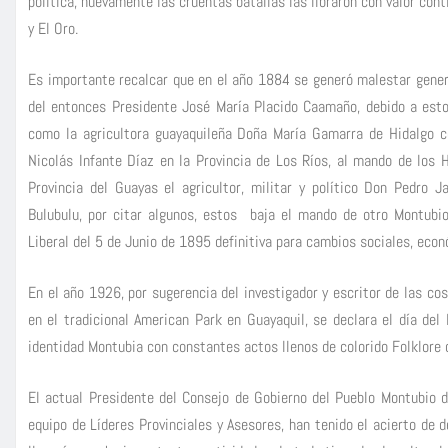
política, nuevamente las cruentas batallas las libraron con valor con
y El Oro.
Es importante recalcar que en el año 1884 se generó malestar general
del entonces Presidente José María Placido Caamaño, debido a esto
como la agricultora guayaquileña Doña María Gamarra de Hidalgo co
Nicolás Infante Díaz en la Provincia de Los Ríos, al mando de los
Provincia del Guayas el agricultor, militar y político Don Pedro 
Bulubulu, por citar algunos, estos baja el mando de otro Montubi
Liberal del 5 de Junio de 1895 definitiva para cambios sociales, econ
En el año 1926, por sugerencia del investigador y escritor de las c
en el tradicional American Park en Guayaquil, se declara el día de
identidad Montubia con constantes actos llenos de colorido Folklore 
El actual Presidente del Consejo de Gobierno del Pueblo Montubio 
equipo de Líderes Provinciales y Asesores, han tenido el acierto de