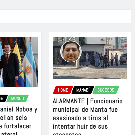
HOME
MANABÍ
SUCESOS
ME
MUNDO
ALARMANTE | Funcionario
aniel Noboa y
municipal de Manta fue
sellan seis
asesinado a tiros al
a fortalecer
intentar huir de sus
lateral
atacantes