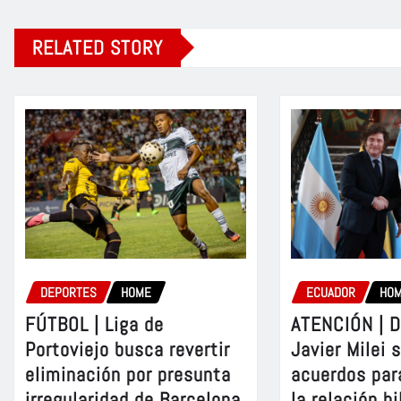
RELATED STORY
DEPORTES
HOME
ECUADOR
HO
FÚTBOL | Liga de
ATENCIÓN | D
Portoviejo busca revertir
Javier Milei 
eliminación por presunta
acuerdos par
irregularidad de Barcelona
la relación bi