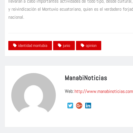
llevarán a cabo importantes actividades de todo tipo, desde cultural
y reivindicación el Montuvio ecuatoriano, quien es el verdadero forj
nacional.
identidad montubia
junio
opinion
ManabiNoticias
Web:
http://www.manabinoticias.com