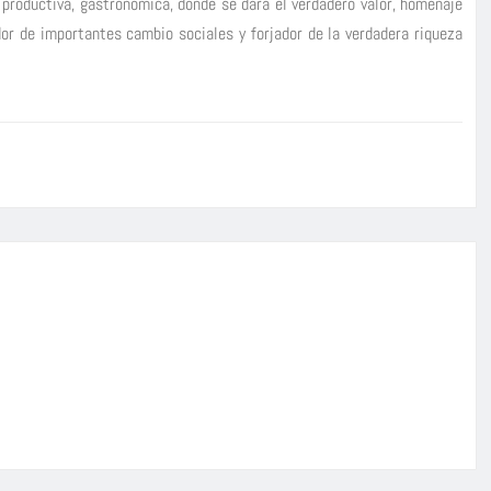
, productiva, gastronómica, donde se dará el verdadero valor, homenaje
ador de importantes cambio sociales y forjador de la verdadera riqueza