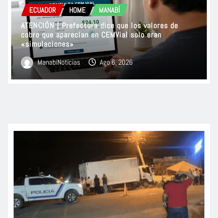
ECUADOR
HOME
MANABÍ
ATENCIÓN | Prefectura dice que los valores de
cobro que aparecían en CEMVial solo eran
«simulaciones»
ManabiNoticias
Ago 6, 2026