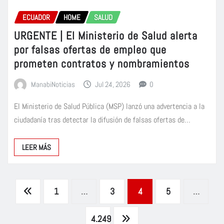
ECUADOR
HOME
SALUD
URGENTE | El Ministerio de Salud alerta
por falsas ofertas de empleo que
prometen contratos y nombramientos
ManabiNoticias
Jul 24, 2026
0
El Ministerio de Salud Pública (MSP) lanzó una advertencia a la
ciudadanía tras detectar la difusión de falsas ofertas de…
LEER MÁS
Paginación
1
…
3
4
5
…
de
4.249