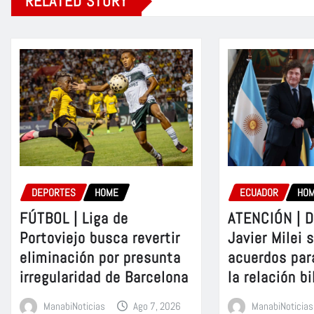
RELATED STORY
DEPORTES
HOME
ECUADOR
HO
FÚTBOL | Liga de
ATENCIÓN | D
Portoviejo busca revertir
Javier Milei 
eliminación por presunta
acuerdos par
irregularidad de Barcelona
la relación bi
ManabiNoticias
Ago 7, 2026
ManabiNoticias