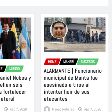
HOME
MANABÍ
SUCESOS
ME
MUNDO
ALARMANTE | Funcionario
aniel Noboa y
municipal de Manta fue
sellan seis
asesinado a tiros al
a fortalecer
intentar huir de sus
lateral
atacantes
Ago 7, 2026
ManabiNoticias
Ago 7, 2026