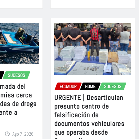
SUCESOS
rmada del
ECUADOR
HOME
SUCESOS
omisa cerca
URGENTE | Desarticulan
adas de droga
presunto centro de
ente a
falsificación de
documentos vehiculares
que operaba desde
Ago 7, 2026