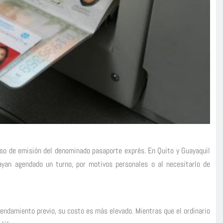
so de emisión del denominado pasaporte exprés. En Quito y Guayaquil
yan agendado un turno, por motivos personales o al necesitarlo de
gendamiento previo, su costo es más elevado. Mientras que el ordinario