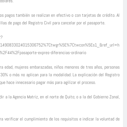
dólares.
s pagos también se realizan en efectivo o con tarjetas de crédito. Al
illas de pago del Registro Civil para cancelar por el pasaporte.
2?
E1490833024015306752%7Ctwgr%5E%7Ctwcon%5Es1_&ref_url=h
2F44%2Fpasaporte-expres-diferencias-ordinario
era edad, mujeres embarazadas, niños menores de tres años, personas
30% o más no aplican para la modalidad. La explicación del Registro
 que hace innecesario pagar más para agilizar el proceso.
 a la Agencia Matriz, en el norte de Quito; o a la del Gobierno Zonal,
a verificar el cumplimiento de los requisitos e indicar la voluntad de