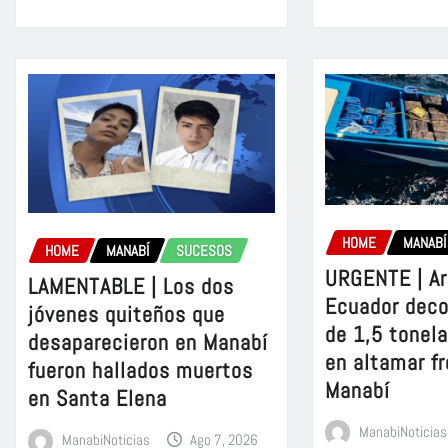
HOME
MANABÍ
HOME
MANABÍ
SUCESOS
URGENTE | A
LAMENTABLE | Los dos
Ecuador dec
jóvenes quiteños que
de 1,5 tonel
desaparecieron en Manabí
en altamar fr
fueron hallados muertos
Manabí
en Santa Elena
ManabiNoticias
ManabiNoticias
Ago 7, 2026