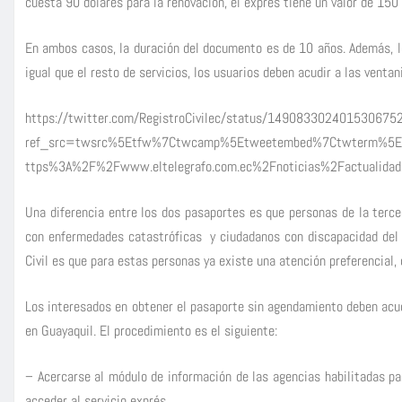
cuesta 90 dólares para la renovación, el exprés tiene un valor de 150 
En ambos casos, la duración del documento es de 10 años. Además, lo
igual que el resto de servicios, los usuarios deben acudir a las ventan
https://twitter.com/RegistroCivilec/status/149083302401530675
ref_src=twsrc%5Etfw%7Ctwcamp%5Etweetembed%7Ctwterm%5
ttps%3A%2F%2Fwww.eltelegrafo.com.ec%2Fnoticias%2Factualidad%
Una diferencia entre los dos pasaportes es que personas de la terc
con enfermedades catastróficas y ciudadanos con discapacidad del 
Civil es que para estas personas ya existe una atención preferencial,
Los interesados en obtener el pasaporte sin agendamiento deben acudir
en Guayaquil. El procedimiento es el siguiente:
– Acercarse al módulo de información de las agencias habilitadas par
acceder al servicio exprés.