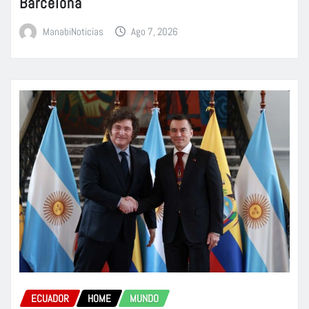
Barcelona
ManabiNoticias
Ago 7, 2026
ECUADOR
HOME
MUNDO