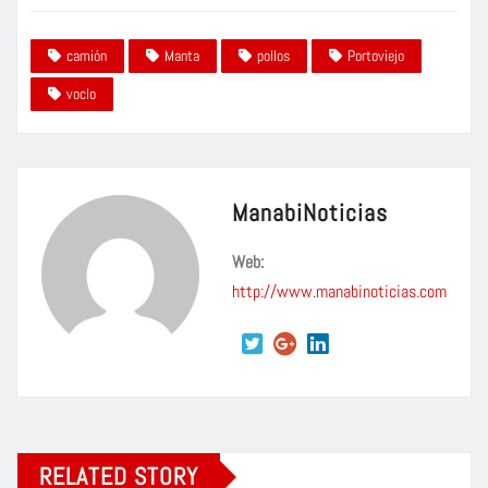
camión
Manta
pollos
Portoviejo
voclo
ManabiNoticias
Web:
http://www.manabinoticias.com
RELATED STORY