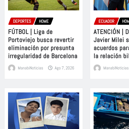
DEPORTES
HOME
ECUADOR
HO
FÚTBOL | Liga de
ATENCIÓN | D
Portoviejo busca revertir
Javier Milei 
eliminación por presunta
acuerdos par
irregularidad de Barcelona
la relación bi
ManabiNoticias
Ago 7, 2026
ManabiNoticias