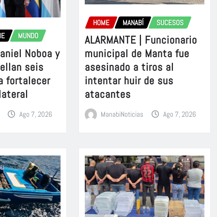
HOME
MANABÍ
SUCESOS
ME
MUNDO
ALARMANTE | Funcionario
aniel Noboa y
municipal de Manta fue
sellan seis
asesinado a tiros al
a fortalecer
intentar huir de sus
lateral
atacantes
Ago 7, 2026
ManabiNoticias
Ago 7, 2026