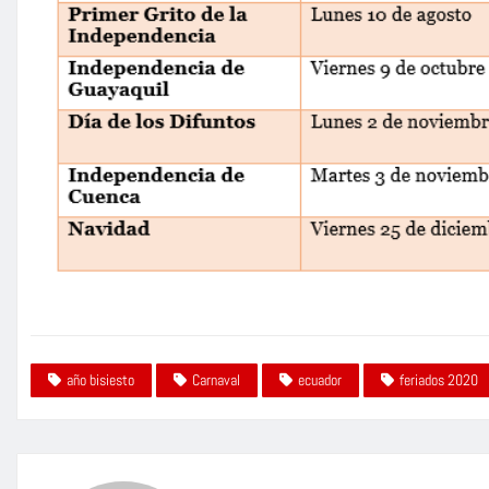
año bisiesto
Carnaval
ecuador
feriados 2020