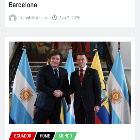
Barcelona
ManabiNoticias
Ago 7, 2026
ECUADOR
HOME
MUNDO