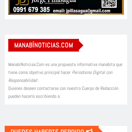
MANABÍNOTICIAS.COM
ManabíNoticias.Com es una propuesta informativa manabita que
tiene como objetivo principal hacer
Periodismo Digital con
Responsabilidad
.
Quienes deseen contactarse con nuestro Cuerpo de Redacción
pueden hacerlo escribiendo a: