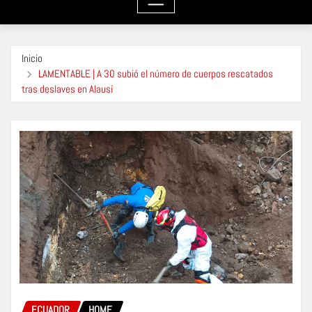
Inicio
LAMENTABLE | A 30 subió el número de cuerpos rescatados
tras deslaves en Alausí
ECUADOR
HOME