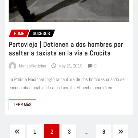
HOME
SUCESOS
Portoviejo | Detienen a dos hombres por
asaltar a taxista en la vía a Crucita
ManabiNoticias
May 21, 2019
0
La Policía Nacional logró la captura de dos hombres cuando se
encontraban asaltando a un taxista. El hecho ocurrió en…
LEER MÁS
Paginación
1
2
3
…
8