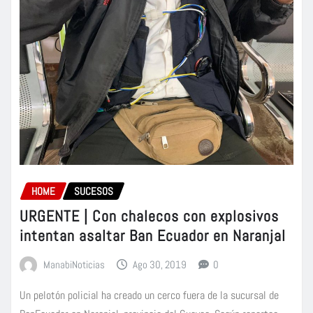
HOME
SUCESOS
URGENTE | Con chalecos con explosivos
intentan asaltar Ban Ecuador en Naranjal
ManabiNoticias
Ago 30, 2019
0
Un pelotón policial ha creado un cerco fuera de la sucursal de