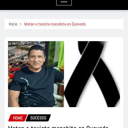
Inicio
Matan a taxista manabita en Quevedo
HOME
SUCESOS