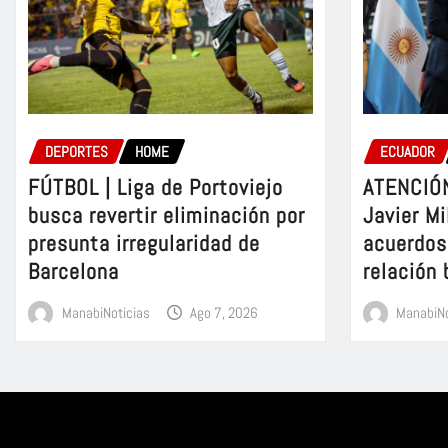
DEPORTES
HOME
ECUADOR
FÚTBOL | Liga de Portoviejo
ATENCIÓN
busca revertir eliminación por
Javier Mi
presunta irregularidad de
acuerdos 
Barcelona
relación 
ManabiNoticias
Ago 7, 2026
ManabiNo