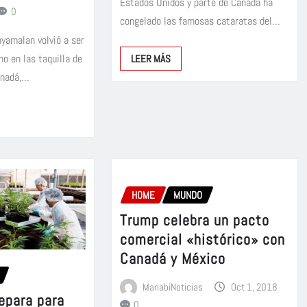
Estados Unidos y parte de Canadá ha
0
congelado las famosas cataratas del…
hyamalan volvió a ser
no en las taquilla de
LEER MÁS
anadá,…
HOME
MUNDO
Trump celebra un pacto
comercial «histórico» con
Canadá y México
ManabiNoticias
Oct 1, 2018
epara para
0