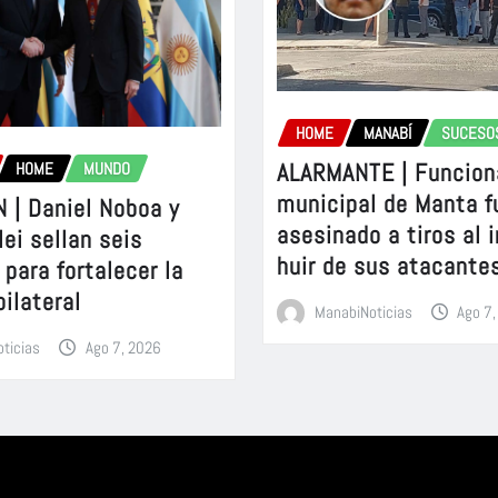
HOME
MANABÍ
SUCESO
ALARMANTE | Funcion
HOME
MUNDO
municipal de Manta f
 | Daniel Noboa y
asesinado a tiros al 
lei sellan seis
huir de sus atacante
para fortalecer la
bilateral
ManabiNoticias
Ago 7
ticias
Ago 7, 2026