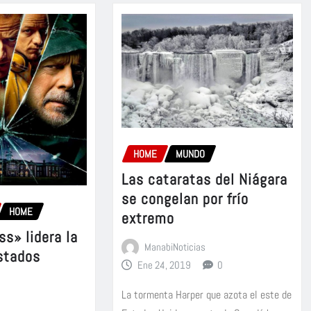
HOME
MUNDO
Las cataratas del Niágara
se congelan por frío
HOME
extremo
ss» lidera la
ManabiNoticias
Estados
Ene 24, 2019
0
La tormenta Harper que azota el este de