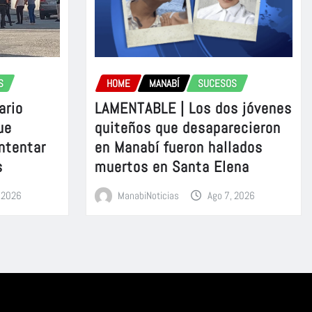
S
HOME
MANABÍ
SUCESOS
ario
LAMENTABLE | Los dos jóvenes
ue
quiteños que desaparecieron
intentar
en Manabí fueron hallados
s
muertos en Santa Elena
, 2026
ManabiNoticias
Ago 7, 2026