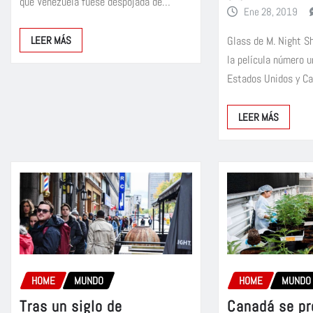
que Venezuela fuese despojada de…
Ene 28, 2019
Glass de M. Night S
LEER MÁS
la película número u
Estados Unidos y C
LEER MÁS
HOME
MUNDO
HOME
MUNDO
Tras un siglo de
Canadá se pr