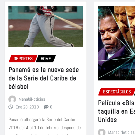
DEPORTES
HOME
Panamá es la nueva sede
de la Serie del Caribe de
béisbol
ESPECTÁCULOS
ManabiNoticias
Película «Gla
Ene 28, 2019
0
taquilla en 
Unidos
Panamá albergará la Serie del Caribe
2019 del 4 al 10 de febrero, después de
ManabiNoticias