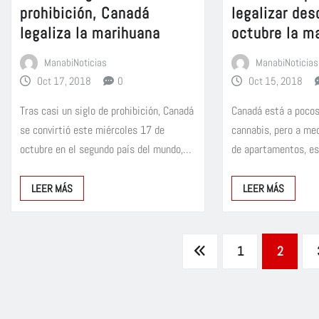
prohibición, Canadá
legalizar de
legaliza la marihuana
octubre la m
ManabiNoticias
ManabiNoticias
Oct 17, 2018
0
Oct 15, 2018
Tras casi un siglo de prohibición, Canadá
Canadá está a pocos 
se convirtió este miércoles 17 de
cannabis, pero a med
octubre en el segundo país del mundo,…
de apartamentos, e
LEER MÁS
LEER MÁS
Paginación
1
2
de