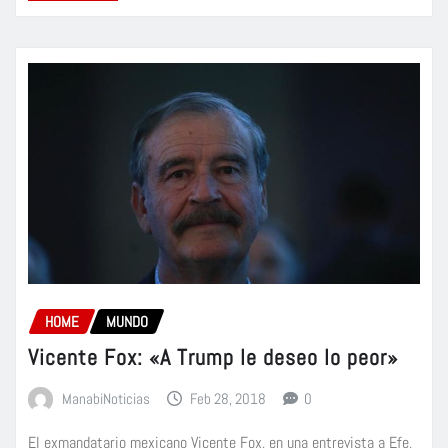
HOME
MUNDO
Vicente Fox: «A Trump le deseo lo peor»
ManabiNoticias
Feb 28, 2018
0
El exmandatario mexicano Vicente Fox, en una entrevista a Efe,