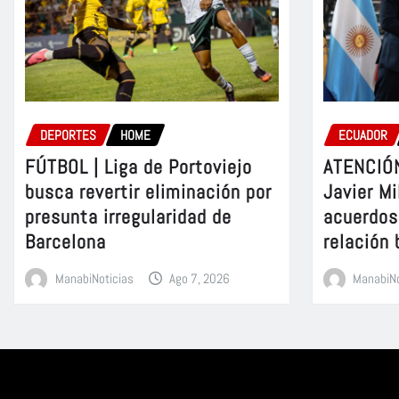
DEPORTES
HOME
ECUADOR
FÚTBOL | Liga de Portoviejo
ATENCIÓN
busca revertir eliminación por
Javier Mi
presunta irregularidad de
acuerdos 
Barcelona
relación 
ManabiNoticias
Ago 7, 2026
ManabiNo