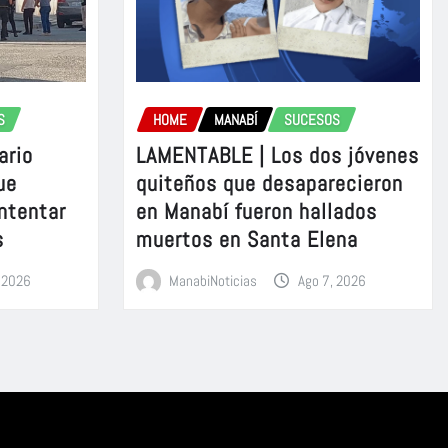
S
HOME
MANABÍ
SUCESOS
ario
LAMENTABLE | Los dos jóvenes
ue
quiteños que desaparecieron
intentar
en Manabí fueron hallados
s
muertos en Santa Elena
, 2026
ManabiNoticias
Ago 7, 2026