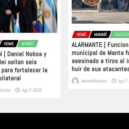
HOME
MANABÍ
SUCESO
ALARMANTE | Funcion
HOME
MUNDO
municipal de Manta f
 | Daniel Noboa y
asesinado a tiros al 
lei sellan seis
huir de sus atacante
para fortalecer la
bilateral
ManabiNoticias
Ago 7
ticias
Ago 7, 2026