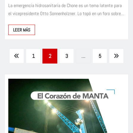
La emergencia hidrosanitaria de Chone es un tema latente para
el vicepresidente Otto Sonnenholzner. Lo topó en un foro sobre…
LEER MÁS
Paginación
1
2
3
…
5
de
entradas