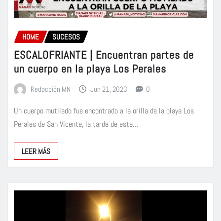
HOME
SUCESOS
ESCALOFRIANTE | Encuentran partes de
un cuerpo en la playa Los Perales
Redacción MN
Jun 21, 2023
0
Un cuerpo mutilado fue encontrado a la orilla de la playa Los
Perales de San Vicente, la tarde de este…
LEER MÁS