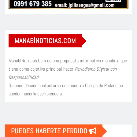
MANABÍNOTICIAS.COM
ManabíNoticias.Com es una propuesta informativa manabita que
tiene como objetivo principal hacer
Periodismo Digital con
Responsabilidad
.
Quienes deseen contactarse con nuestro Cuerpo de Redacción
pueden hacerlo escribiendo a:
PUEDES HABERTE PERDIDO