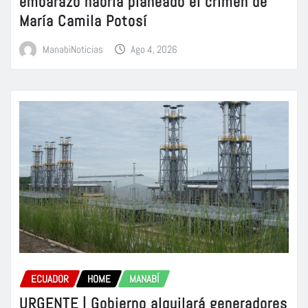
embarazo habría planeado el crimen de
María Camila Potosí
ManabiNoticias
Ago 4, 2026
ECUADOR
HOME
MANABÍ
URGENTE | Gobierno alquilará generadores