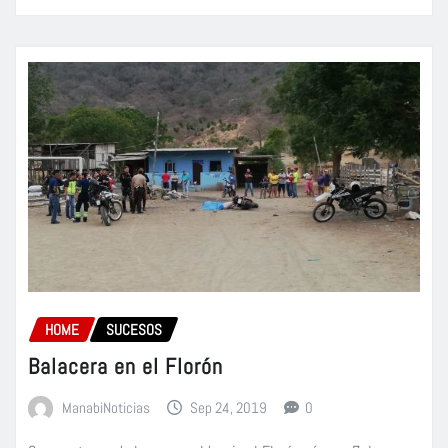
HOME
SUCESOS
Balacera en el Florón
ManabiNoticias
Sep 24, 2019
0