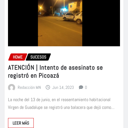
HOME
SUCESOS
ATENCIÓN | Intento de asesinato se
registró en Picoazá
Redacción MN
Jun 14, 2023
0
La noche del 13 de junio, en el reasentamiento habitacional
Virgen de Guadalupe se registró una balacera que dejó como…
LEER MÁS