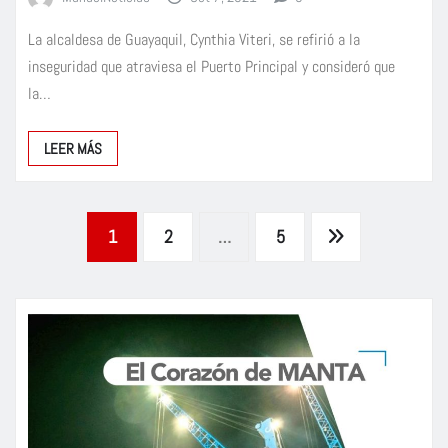
La alcaldesa de Guayaquil, Cynthia Viteri, se refirió a la
inseguridad que atraviesa el Puerto Principal y consideró que
la…
LEER MÁS
Paginación
1
2
…
5
de
entradas