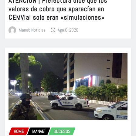
ATENCIÓN | Prefectura dice que los
valores de cobro que aparecían en
CEMVial solo eran «simulaciones»
ManabiNoticias
Ago 6, 2026
HOME
MANABÍ
SUCESOS