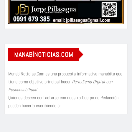
MANABÍNOTICIAS.COM
ManabíNoticias.Com es una propuesta informativa manabita que
tiene como objetivo principal hacer
Periodismo Digital con
Responsabilidad
.
Quienes deseen contactarse con nuestro Cuerpo de Redacción
pueden hacerlo escribiendo a: