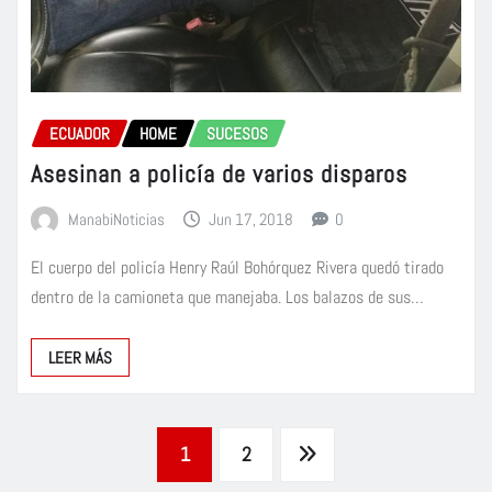
ECUADOR
HOME
SUCESOS
Asesinan a policía de varios disparos
ManabiNoticias
Jun 17, 2018
0
El cuerpo del policía Henry Raúl Bohórquez Rivera quedó tirado
dentro de la camioneta que manejaba. Los balazos de sus…
LEER MÁS
Paginación
1
2