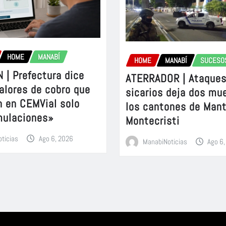
HOME
MANABÍ
HOME
MANABÍ
SUCESO
 | Prefectura dice
ATERRADOR | Ataques
alores de cobro que
sicarios deja dos mu
n en CEMVial solo
los cantones de Mant
mulaciones»
Montecristi
ticias
Ago 6, 2026
ManabiNoticias
Ago 6