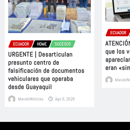
ECUADOR
ATENCIÓN
ECUADOR
HOME
SUCESOS
que los v
URGENTE | Desarticulan
aparecía
presunto centro de
eran «si
falsificación de documentos
vehiculares que operaba
ManabiNo
desde Guayaquil
ManabiNoticias
Ago 6, 2026