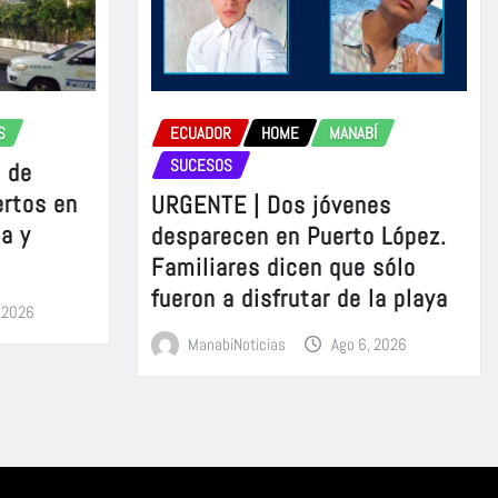
S
ECUADOR
HOME
MANABÍ
SUCESOS
 de
ertos en
URGENTE | Dos jóvenes
a y
desparecen en Puerto López.
Familiares dicen que sólo
fueron a disfrutar de la playa
, 2026
ManabiNoticias
Ago 6, 2026