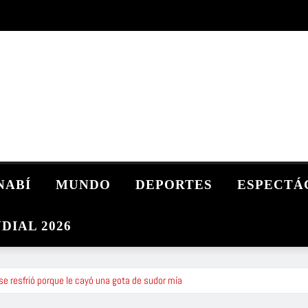
NABÍ
MUNDO
DEPORTES
ESPECTÁ
DIAL 2026
se resfrió porque le cayó una gota de sudor mía