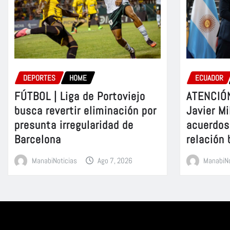
DEPORTES
HOME
ECUADOR
FÚTBOL | Liga de Portoviejo
ATENCIÓN
busca revertir eliminación por
Javier Mi
presunta irregularidad de
acuerdos 
Barcelona
relación 
ManabiNoticias
Ago 7, 2026
ManabiNo