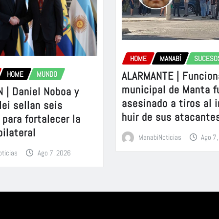
HOME
MANABÍ
SUCESO
ALARMANTE | Funcion
HOME
MUNDO
municipal de Manta f
 | Daniel Noboa y
asesinado a tiros al 
lei sellan seis
huir de sus atacante
para fortalecer la
bilateral
ManabiNoticias
Ago 7
ticias
Ago 7, 2026