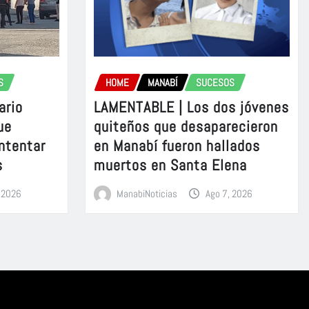
S
HOME
MANABÍ
SUCESOS
ario
LAMENTABLE | Los dos jóvenes
ue
quiteños que desaparecieron
intentar
en Manabí fueron hallados
s
muertos en Santa Elena
, 2026
ManabiNoticias
Ago 7, 2026