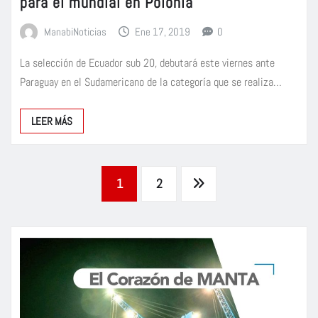
para el mundial en Polonia
ManabiNoticias
Ene 17, 2019
0
La selección de Ecuador sub 20, debutará este viernes ante
Paraguay en el Sudamericano de la categoría que se realiza…
LEER MÁS
Paginación
1
2
de
entradas