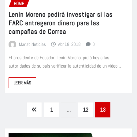
HOME
Lenín Moreno pedirá investigar si las
FARC entregaron dinero para las
campañas de Correa
ManabiNoticias
Abr 18, 2018
0
El presidente de Ecuador, Lenín Moreno, pidió hoy a las
autoridades de su país verificar la autenticidad de un video…
LEER MÁS
Paginación
1
…
12
13
de