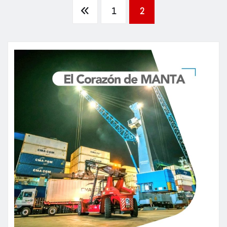
Paginación
1
2
de
entradas