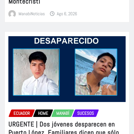
Montecristi
ManabiNoticias
Ago 6, 2026
ECUADOR
HOME
MANABÍ
SUCESOS
URGENTE | Dos jóvenes desparecen en
Puerto López. Familiares dicen que sólo