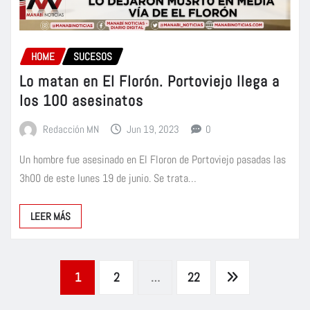
HOME
SUCESOS
Lo matan en El Florón. Portoviejo llega a
los 100 asesinatos
Redacción MN
Jun 19, 2023
0
Un hombre fue asesinado en El Floron de Portoviejo pasadas las
3h00 de este lunes 19 de junio. Se trata…
LEER MÁS
Paginación
1
2
…
22