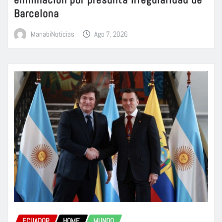
Barcelona
ManabiNoticias
Ago 7, 2026
ECUADOR
HOME
MUNDO