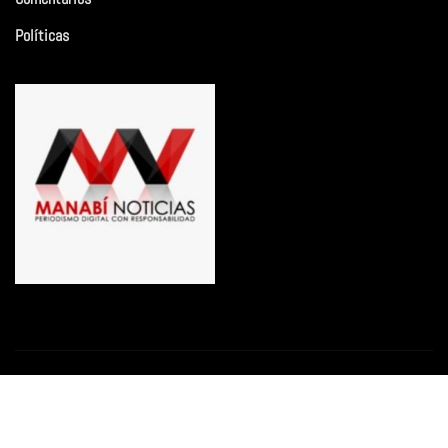
Políticas
Copyright © 2026 | Funciona con
WordPress
|
Newsio
por
ThemeArile