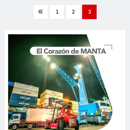
Paginación
1
2
3
de
entradas