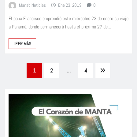
ManabiNoticias
Ene 23, 2019
0
El papa Francisco emprendió este miércoles 23 de enero su viaje
a Panamá, donde permanecerá hasta el próximo 27 de…
LEER MÁS
Paginación
1
2
…
4
de
entradas