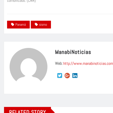
comunicado. (CNN)
Panamá
sismo
ManabiNoticias
Web:
http://www.manabinoticias.com
RELATED STORY