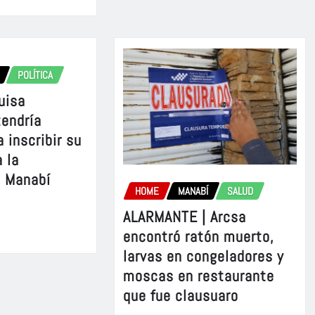
POLÍTICA
uisa
tendría
 inscribir su
 la
e Manabí
HOME
MANABÍ
SALUD
ALARMANTE | Arcsa
encontró ratón muerto,
larvas en congeladores y
moscas en restaurante
que fue clausuaro