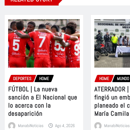
DEPORTES
HOME
HOME
MUNDO
FÚTBOL | La nueva
ATERRADOR | 
sanción a El Nacional que
fingió un em
lo acerca con la
planeado el 
desaparición
María Camila
ManabiNoticias
Ago 4, 2026
ManabiNoticias