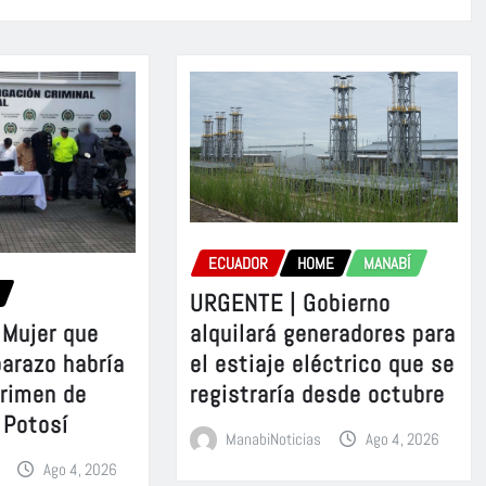
ECUADOR
HOME
MANABÍ
URGENTE | Gobierno
Mujer que
alquilará generadores para
barazo habría
el estiaje eléctrico que se
crimen de
registraría desde octubre
 Potosí
ManabiNoticias
Ago 4, 2026
Ago 4, 2026