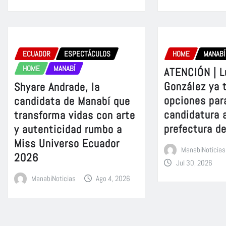
ECUADOR
ESPECTÁCULOS
HOME
MANABÍ
HOME
MANABÍ
ATENCIÓN | L
González ya 
Shyare Andrade, la
opciones para
candidata de Manabí que
candidatura a
transforma vidas con arte
prefectura d
y autenticidad rumbo a
Miss Universo Ecuador
ManabiNoticias
2026
Jul 30, 2026
ManabiNoticias
Ago 4, 2026