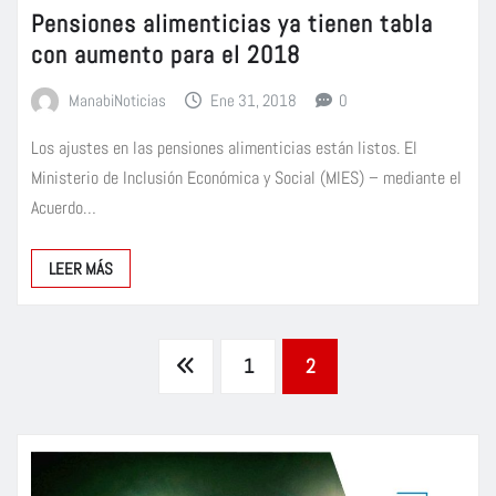
Pensiones alimenticias ya tienen tabla
con aumento para el 2018
ManabiNoticias
Ene 31, 2018
0
Los ajustes en las pensiones alimenticias están listos. El
Ministerio de Inclusión Económica y Social (MIES) – mediante el
Acuerdo…
LEER MÁS
Paginación
1
2
de