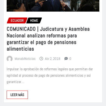
ECUADOR
HOME
COMUNICADO | Judicatura y Asamblea
Nacional analizan reformas para
garantizar el pago de pensiones
alimenticias
ManabiNoticias
Abr 2, 2018
0
Impulsar la aprobación de reformas legales que permitan dar
agilidad al proceso de pago de pensiones alimenticias y así
garantizar…
LEER MÁS