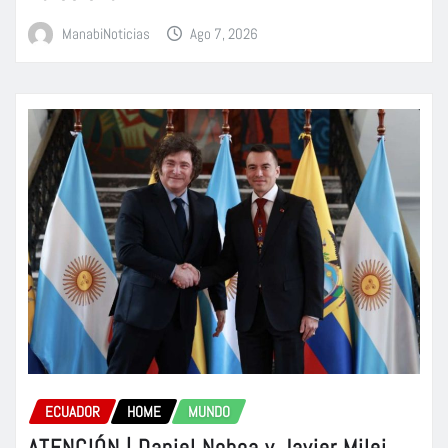
ManabiNoticias
Ago 7, 2026
ECUADOR
HOME
MUNDO
ATENCIÓN | Daniel Noboa y Javier Milei