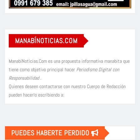
MANABÍNOTICIAS.COM
ManabíNoticias.Com es una propuesta informativa manabita que
tiene como objetivo principal hacer
Periodismo Digital con
Responsabilidad
.
Quienes deseen contactarse con nuestro Cuerpo de Redacción
pueden hacerlo escribiendo a:
PUEDES HABERTE PERDIDO