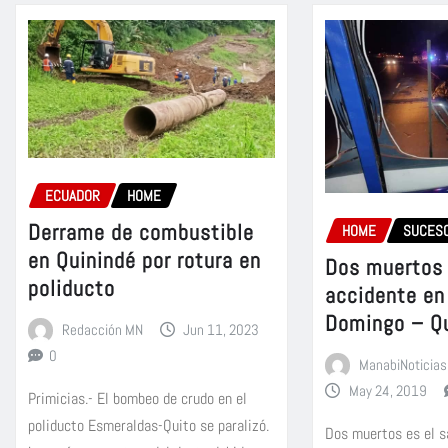
ECUADOR
HOME
Derrame de combustible
HOME
SUCES
en Quinindé por rotura en
Dos muertos 
poliducto
accidente en
Domingo – Q
Redacción MN
Jun 11, 2023
0
ManabiNoticias
May 24, 2019
Primicias.- El bombeo de crudo en el
poliducto Esmeraldas-Quito se paralizó.
Dos muertos es el s