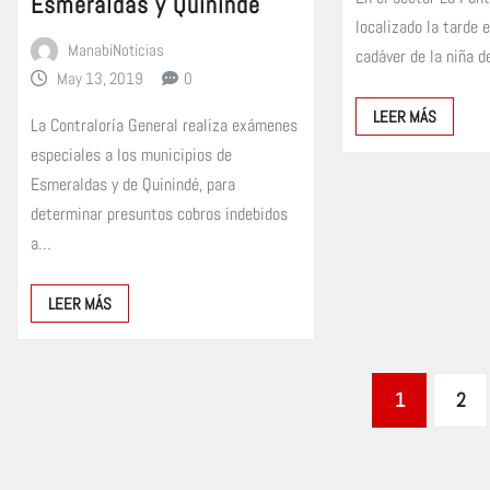
Esmeraldas y Quinindé
localizado la tarde 
ManabiNoticias
cadáver de la niña 
May 13, 2019
0
LEER MÁS
La Contraloría General realiza exámenes
especiales a los municipios de
Esmeraldas y de Quinindé, para
determinar presuntos cobros indebidos
a…
LEER MÁS
Paginación
1
2
de