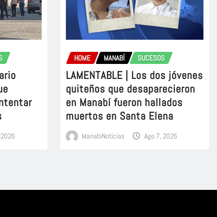
S
HOME
MANABÍ
SUCESOS
ario
LAMENTABLE | Los dos jóvenes
ue
quiteños que desaparecieron
intentar
en Manabí fueron hallados
s
muertos en Santa Elena
, 2026
ManabiNoticias
Ago 7, 2026