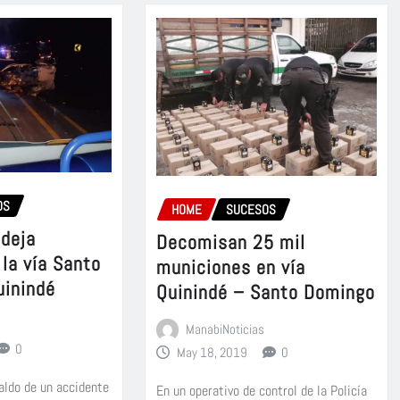
OS
HOME
SUCESOS
deja
Decomisan 25 mil
 la vía Santo
municiones en vía
uinindé
Quinindé – Santo Domingo
ManabiNoticias
0
May 18, 2019
0
aldo de un accidente
En un operativo de control de la Policía