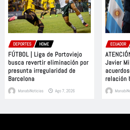
DEPORTES
HOME
ECUADOR
FÚTBOL | Liga de Portoviejo
ATENCIÓN
busca revertir eliminación por
Javier Mi
presunta irregularidad de
acuerdos 
Barcelona
relación 
ManabiNoticias
Ago 7, 2026
ManabiNo