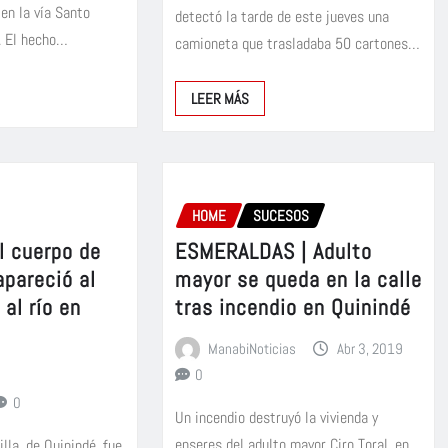
 en la vía Santo
detectó la tarde de este jueves una
. El hecho…
camioneta que trasladaba 50 cartones…
LEER MÁS
HOME
SUCESOS
l cuerpo de
ESMERALDAS | Adulto
apareció al
mayor se queda en la calle
 al río en
tras incendio en Quinindé
ManabiNoticias
Abr 3, 2019
0
0
Un incendio destruyó la vivienda y
enseres del adulto mayor Ciro Toral, en
lla, de Quinindé, fue