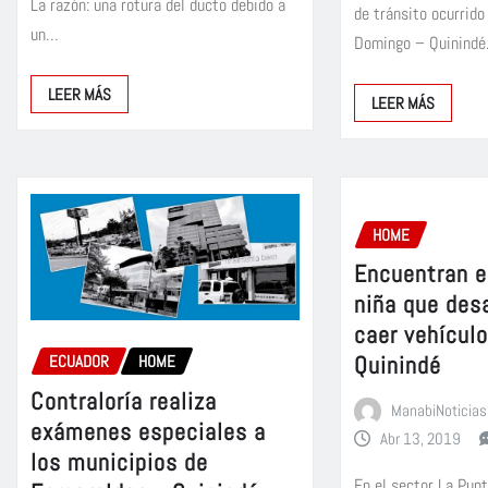
La razón: una rotura del ducto debido a
de tránsito ocurrido
un…
Domingo – Quinindé
LEER MÁS
LEER MÁS
HOME
Encuentran e
niña que des
caer vehículo
Quinindé
ECUADOR
HOME
Contraloría realiza
ManabiNoticias
exámenes especiales a
Abr 13, 2019
los municipios de
En el sector La Punti