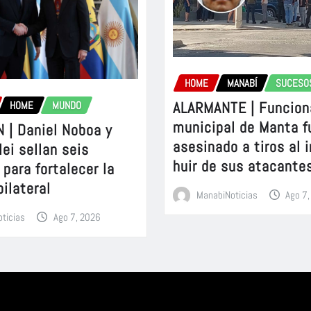
HOME
MANABÍ
SUCESO
ALARMANTE | Funcion
HOME
MUNDO
municipal de Manta f
 | Daniel Noboa y
asesinado a tiros al 
lei sellan seis
huir de sus atacante
para fortalecer la
bilateral
ManabiNoticias
Ago 7
ticias
Ago 7, 2026