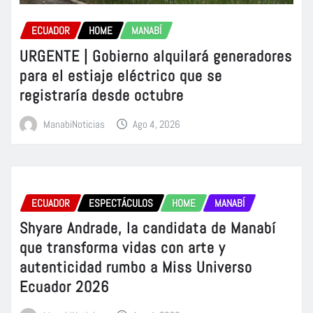
ECUADOR
HOME
MANABÍ
URGENTE | Gobierno alquilará generadores
para el estiaje eléctrico que se
registraría desde octubre
ManabiNoticias
Ago 4, 2026
ECUADOR
ESPECTÁCULOS
HOME
MANABÍ
Shyare Andrade, la candidata de Manabí
que transforma vidas con arte y
autenticidad rumbo a Miss Universo
Ecuador 2026