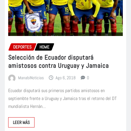
DEPORTES
HOME
Selección de Ecuador disputará
amistosos contra Uruguay y Jamaica
ManabiNoticias
Ago 6, 2018
0
Ecuador disputará sus primeros partidos amistosos en
septiembte frente a Uruguay y Jamaica tras el retorno del DT
mundialista Hernán…
LEER MÁS