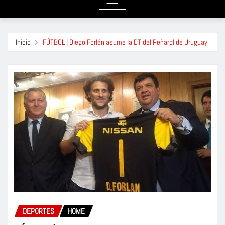
Inicio
FÚTBOL | Diego Forlán asume la DT del Peñarol de Uruguay
DEPORTES
HOME