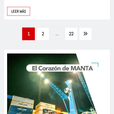
LEER MÁS
Paginación
1
2
…
22
de
entradas