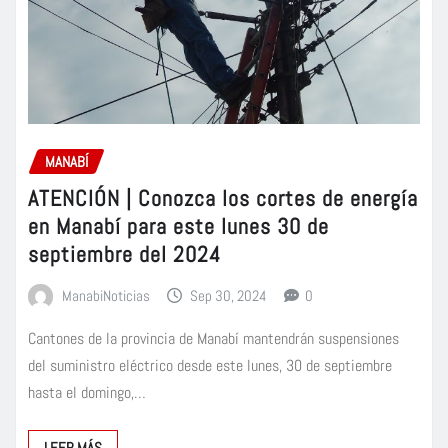
MANABÍ
ATENCIÓN | Conozca los cortes de energía
en Manabí para este lunes 30 de
septiembre del 2024
ManabiNoticias
Sep 30, 2024
0
Cantones de la provincia de Manabí mantendrán suspensiones
del suministro eléctrico desde este lunes, 30 de septiembre
hasta el domingo,…
LEER MÁS