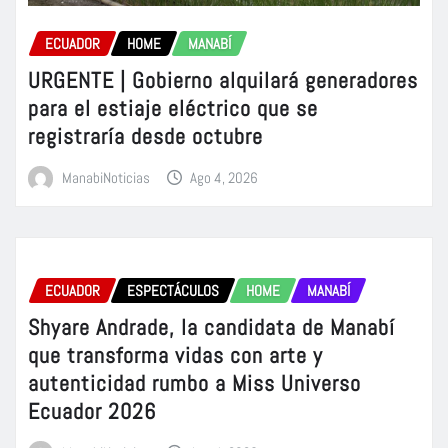
ECUADOR
HOME
MANABÍ
URGENTE | Gobierno alquilará generadores
para el estiaje eléctrico que se
registraría desde octubre
ManabiNoticias
Ago 4, 2026
ECUADOR
ESPECTÁCULOS
HOME
MANABÍ
Shyare Andrade, la candidata de Manabí
que transforma vidas con arte y
autenticidad rumbo a Miss Universo
Ecuador 2026