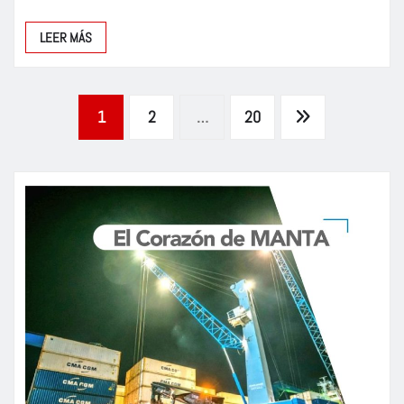
LEER MÁS
Paginación
1
2
…
20
de
entradas