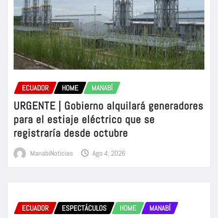
ECUADOR
HOME
MANABÍ
URGENTE | Gobierno alquilará generadores
para el estiaje eléctrico que se
registraría desde octubre
ManabiNoticias
Ago 4, 2026
ECUADOR
ESPECTÁCULOS
HOME
MANABÍ