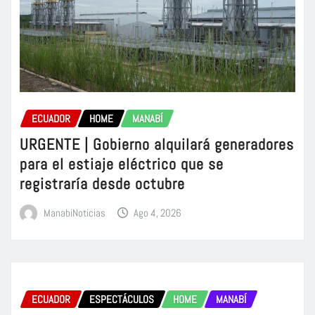
ECUADOR
HOME
MANABÍ
URGENTE | Gobierno alquilará generadores
para el estiaje eléctrico que se
registraría desde octubre
ManabiNoticias
Ago 4, 2026
ECUADOR
ESPECTÁCULOS
HOME
MANABÍ